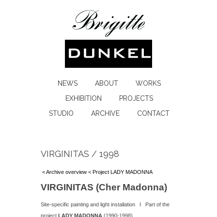
NEWS
ABOUT
WORKS
EXHIBITION
PROJECTS
STUDIO
ARCHIVE
CONTACT
VIRGINITAS / 1998
< Archive overview
< Project LADY MADONNA
VIRGINITAS (Cher Madonna)
Site-specific painting and light installation I Part of the
project
LADY MADONNA
(1990-1998)